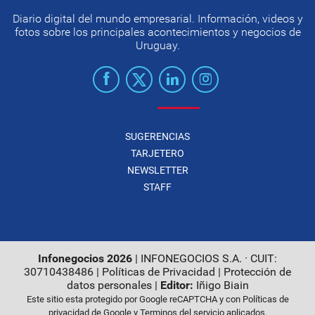
Diario digital del mundo empresarial. Información, videos y
fotos sobre los principales acontecimientos y negocios de
Uruguay.
SUGERENCIAS
TARJETERO
NEWSLETTER
STAFF
Infonegocios 2026
| INFONEGOCIOS S.A. · CUIT:
30710438486 |
Políticas de Privacidad
|
Protección de
datos personales
|
Editor:
Iñigo Biain
Este sitio esta protegido por Google reCAPTCHA y con
Políticas de
privacidad de Google
y
Terminos del servicio
aplicados.