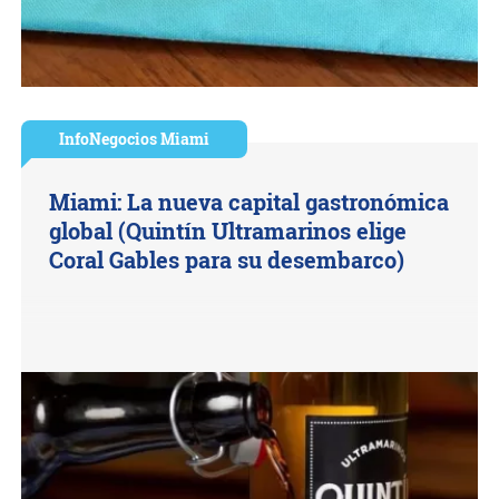
InfoNegocios Miami
Miami: La nueva capital gastronómica
global (Quintín Ultramarinos elige
Coral Gables para su desembarco)