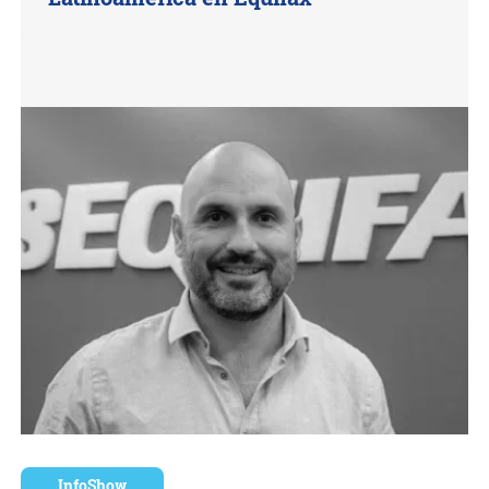
InfoShow