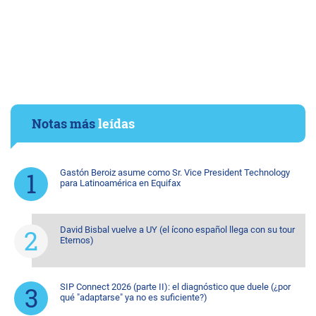
Notas más
leídas
Gastón Beroiz asume como Sr. Vice President Technology
para Latinoamérica en Equifax
David Bisbal vuelve a UY (el ícono español llega con su tour
Eternos)
SIP Connect 2026 (parte II): el diagnóstico que duele (¿por
qué "adaptarse" ya no es suficiente?)