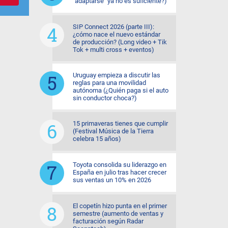
"adaptarse" ya no es suficiente?)
SIP Connect 2026 (parte III):
¿cómo nace el nuevo estándar
de producción? (Long video + Tik
Tok + multi cross + eventos)
Uruguay empieza a discutir las
reglas para una movilidad
autónoma (¿Quién paga si el auto
sin conductor choca?)
15 primaveras tienes que cumplir
(Festival Música de la Tierra
celebra 15 años)
Toyota consolida su liderazgo en
España en julio tras hacer crecer
sus ventas un 10% en 2026
El copetín hizo punta en el primer
semestre (aumento de ventas y
facturación según Radar