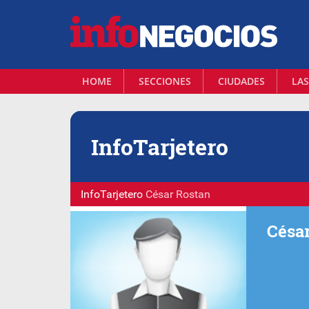
HOME
SECCIONES
CIUDADES
LAS
Info
Tarjetero
InfoTarjetero
César Rostan
Césa