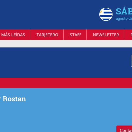
SÁB
agosto d
 MÁS LEÍDAS
TARJETERO
STAFF
NEWSLETTER
r Rostan
Conta