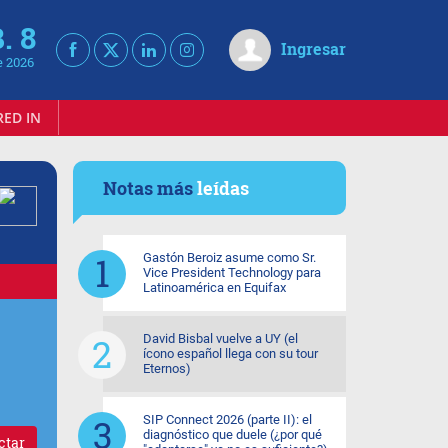
. 8
Ingresar
e 2026
RED IN
Notas más
leídas
Gastón Beroiz asume como Sr.
Vice President Technology para
Latinoamérica en Equifax
David Bisbal vuelve a UY (el
ícono español llega con su tour
Eternos)
SIP Connect 2026 (parte II): el
diagnóstico que duele (¿por qué
ctar