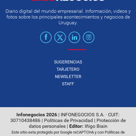
Diario digital del mundo empresarial. Información, videos y
fotos sobre los principales acontecimientos y negocios de
Uruguay.
SUGERENCIAS
TARJETERO
NEWSLETTER
STAFF
Infonegocios 2026
| INFONEGOCIOS S.A. · CUIT:
30710438486 |
Políticas de Privacidad
|
Protección de
datos personales
|
Editor:
Iñigo Biain
Este sitio esta protegido por Google reCAPTCHA y con
Políticas de