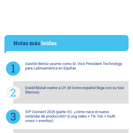
Notas más
leídas
Gastón Beroiz asume como Sr. Vice President Technology
para Latinoamérica en Equifax
David Bisbal vuelve a UY (el ícono español llega con su tour
Eternos)
SIP Connect 2026 (parte III): ¿cómo nace el nuevo
estándar de producción? (Long video + Tik Tok + multi
cross + eventos)