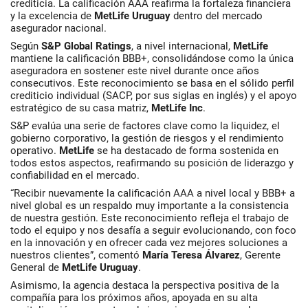
crediticia. La calificación AAA reafirma la fortaleza financiera
y la excelencia de
MetLife Uruguay
dentro del mercado
asegurador nacional.
Según
S&P Global Ratings
, a nivel internacional,
MetLife
mantiene la calificación BBB+, consolidándose como la única
aseguradora en sostener este nivel durante once años
consecutivos. Este reconocimiento se basa en el sólido perfil
crediticio individual (SACP, por sus siglas en inglés) y el apoyo
estratégico de su casa matriz,
MetLife Inc
.
S&P evalúa una serie de factores clave como la liquidez, el
gobierno corporativo, la gestión de riesgos y el rendimiento
operativo.
MetLife
se ha destacado de forma sostenida en
todos estos aspectos, reafirmando su posición de liderazgo y
confiabilidad en el mercado.
“Recibir nuevamente la calificación AAA a nivel local y BBB+ a
nivel global es un respaldo muy importante a la consistencia
de nuestra gestión. Este reconocimiento refleja el trabajo de
todo
el equipo y nos desafía a seguir evolucionando, con foco
en la innovación y en ofrecer cada vez mejores soluciones a
nuestros clientes”
, comentó
María Teresa Álvarez
, Gerente
General de
MetLife Uruguay
.
Asimismo, la agencia destaca la perspectiva positiva de la
compañía para los próximos años, apoyada en su alta