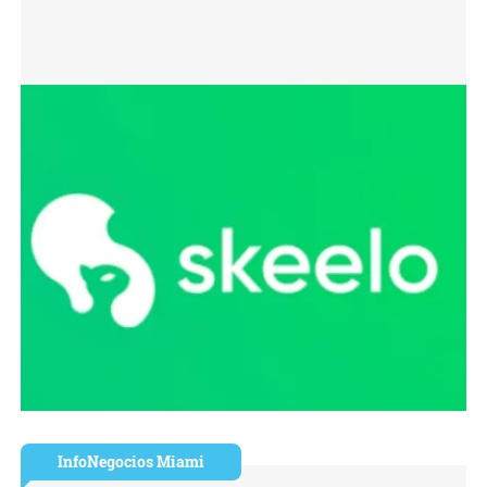
InfoNegocios Miami