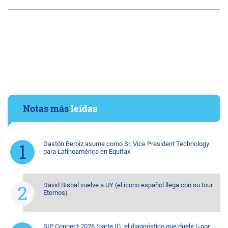
Notas más
leídas
Gastón Beroiz asume como Sr. Vice President Technology
para Latinoamérica en Equifax
David Bisbal vuelve a UY (el ícono español llega con su tour
Eternos)
SIP Connect 2026 (parte II): el diagnóstico que duele (¿por