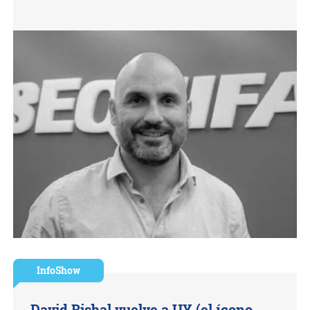
InfoShow
David Bisbal vuelve a UY (el ícono