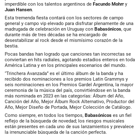
imperdible con los talentos argentinos de
Facundo
Mohrr
y
Juan
Hansen
.
Esta tremenda fiesta contará con los sectores de campo
general y campo vip elevado para disfrutar plenamente de una
madrugada de celebración en Uruguay con
Babasónicos
, que
durante más de tres décadas se ha encargado de
desestabilizar al rock desde el mismísimo corazón de la
bestia.
Pocas bandas han logrado que canciones tan incorrectas se
conviertan en hits radiales, agotando estadios enteros en toda
América Latina y en los principales escenarios del mundo.
“Trinchera Avanzada” es el último álbum de la banda y ha
recibido dos nominaciones a los premios Latin Grammys y
seis nominaciones en los Premios Gardel Argentina, la mayor
ceremonia de la música del país, convirtiéndose en la banda
más nominada en 2023 en las categorías: Álbum del Año,
Canción del Año, Mejor Álbum Rock Alternativo, Productor del
Año, Mejor Diseño de Portada, Mejor Colección de Catálogo.
Como siempre, en todos los tiempos,
Babasónicos
es un fiel
reflejo de la búsqueda de novedad; los riesgos musicales
están presentes en cada uno de sus lanzamientos y prevalece
la irrenunciable búsqueda de la canción perfecta.