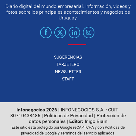
Diario digital del mundo empresarial. Información, videos y
fotos sobre los principales acontecimientos y negocios de
Uruguay.
SUGERENCIAS
TARJETERO
NEWSLETTER
STAFF
Infonegocios 2026
| INFONEGOCIOS S.A. · CUIT:
30710438486 |
Políticas de Privacidad
|
Protección de
datos personales
|
Editor:
Iñigo Biain
Este sitio esta protegido por Google reCAPTCHA y con
Políticas de
privacidad de Google
y
Terminos del servicio
aplicados.