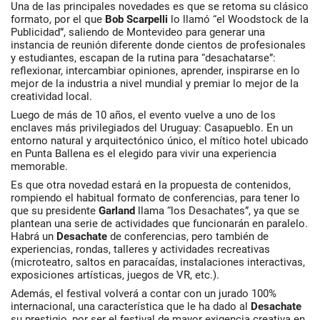
Una de las principales novedades es que se retoma su clásico
formato, por el que
Bob Scarpelli
lo llamó “el Woodstock de la
Publicidad”, saliendo de Montevideo para generar una
instancia de reunión diferente donde cientos de profesionales
y estudiantes, escapan de la rutina para “desachatarse”:
reflexionar, intercambiar opiniones, aprender, inspirarse en lo
mejor de la industria a nivel mundial y premiar lo mejor de la
creatividad local.
Luego de más de 10 años, el evento vuelve a uno de los
enclaves más privilegiados del Uruguay: Casapueblo. En un
entorno natural y arquitectónico único, el mítico hotel ubicado
en Punta Ballena es el elegido para vivir una experiencia
memorable.
Es que otra novedad estará en la propuesta de contenidos,
rompiendo el habitual formato de conferencias, para tener lo
que su presidente
Garland
llama “los Desachates”, ya que se
plantean una serie de actividades que funcionarán en paralelo.
Habrá un
Desachate
de conferencias, pero también de
experiencias, rondas, talleres y actividades recreativas
(microteatro, saltos en paracaídas, instalaciones interactivas,
exposiciones artísticas, juegos de VR, etc.).
Además, el festival volverá a contar con un jurado 100%
internacional, una característica que le ha dado al
Desachate
su prestigio, por ser el festival de mayor exigencia creativa en