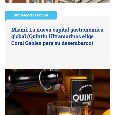
InfoNegocios Miami
Miami: La nueva capital gastronómica
global (Quintín Ultramarinos elige
Coral Gables para su desembarco)