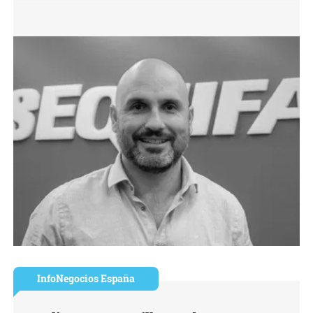
InfoNegocios España